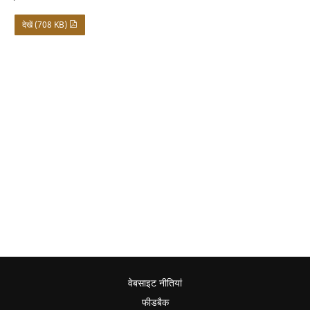
देखें (708 KB)
वेबसाइट नीतियां
फीडबैक