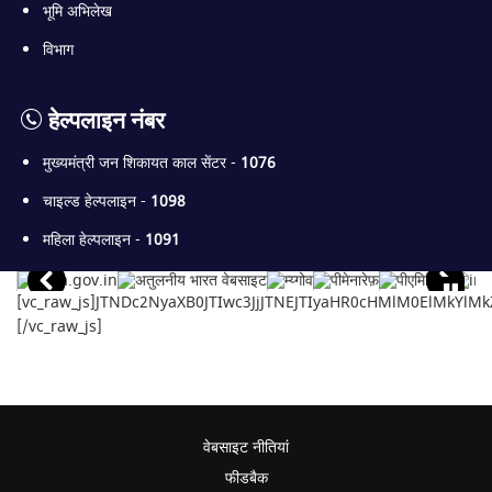
भूमि अभिलेख
विभाग
हेल्पलाइन नंबर
मुख्यमंत्री जन शिकायत काल सेंटर -
1076
चाइल्ड हेल्पलाइन -
1098
महिला हेल्पलाइन -
1091
[vc_raw_js]JTNDc2NyaXB0JTIwc3JjJTNEJTIyaHR0cHMlM0ElMkY
[/vc_raw_js]
वेबसाइट नीतियां
फीडबैक