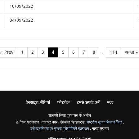
10/09/2022
04/09/2022
«
Prev
1
2
3
4
5
6
7
8
114
अगला
»
...
वेबसाइट नीतियां
फीडबैक
हमसे संपर्क करें
मदद
सामग्री जिला प्रशासन के अधीन
© जिला प्रशासन , कानपुर नगर , डेवलप्ड एंड होस्टेड :
राष्ट्रीय सूचना विज्ञान केंद्र
,
इलेक्ट्रॉनिक्स एवं सूचना प्रोद्योगिकी मंत्रालय
, भारत सरकार