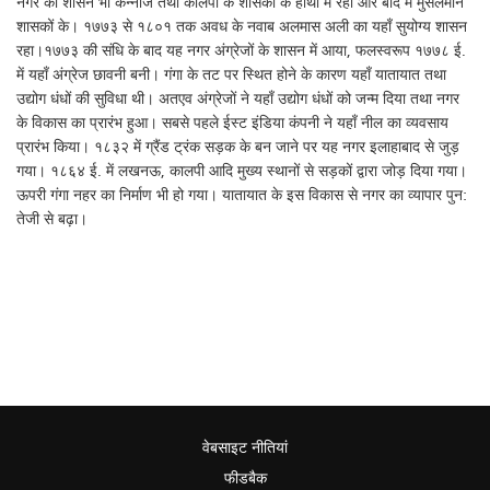
नगर का शासन भी कन्नौज तथा कालपी के शासकों के हाथों में रहा और बाद में मुसलमान
शासकों के। १७७३ से १८०१ तक अवध के नवाब अलमास अली का यहाँ सुयोग्य शासन
रहा।१७७३ की संधि के बाद यह नगर अंग्रेजों के शासन में आया, फलस्वरूप १७७८ ई.
में यहाँ अंग्रेज छावनी बनी। गंगा के तट पर स्थित होने के कारण यहाँ यातायात तथा
उद्योग धंधों की सुविधा थी। अतएव अंग्रेजों ने यहाँ उद्योग धंधों को जन्म दिया तथा नगर
के विकास का प्रारंभ हुआ। सबसे पहले ईस्ट इंडिया कंपनी ने यहाँ नील का व्यवसाय
प्रारंभ किया। १८३२ में ग्रैंड ट्रंक सड़क के बन जाने पर यह नगर इलाहाबाद से जुड़
गया। १८६४ ई. में लखनऊ, कालपी आदि मुख्य स्थानों से सड़कों द्वारा जोड़ दिया गया।
ऊपरी गंगा नहर का निर्माण भी हो गया। यातायात के इस विकास से नगर का व्यापार पुन:
तेजी से बढ़ा।
वेबसाइट नीतियां
फीडबैक